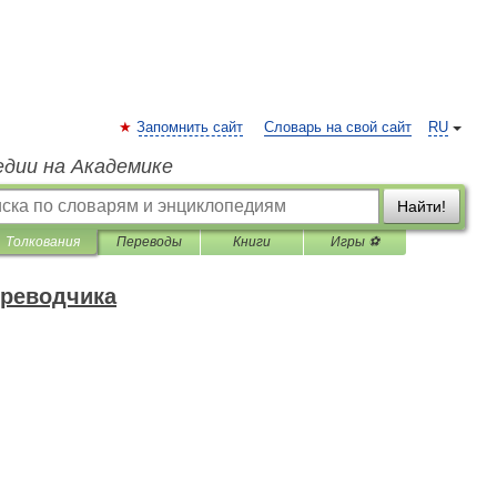
Запомнить сайт
Словарь на свой сайт
RU
едии на Академике
Найти!
Толкования
Переводы
Книги
Игры ⚽
ереводчика