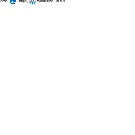
omla,
Drupal,
WordPress, MODx.