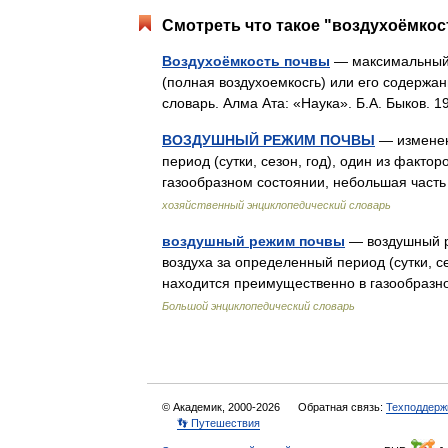
Смотреть что такое "воздухоёмкос
Воздухоёмкость почвы
— максимальный 
(полная воздухоемкосгь) или его содержа
словарь. Алма Ата: «Наука». Б.А. Быков.
ВОЗДУШНЫЙ РЕЖИМ ПОЧВЫ
— изменен
период (сутки, сезон, год), один из факто
газообразном состоянии, небольшая част
хозяйственный энциклопедический словарь
воздушный режим почвы
— воздушный р
воздуха за определенный период (сутки, се
находится преимущественно в газообраз
Большой энциклопедический словарь
© Академик, 2000-2026
Обратная связь:
Техподдерж
👣 Путешествия