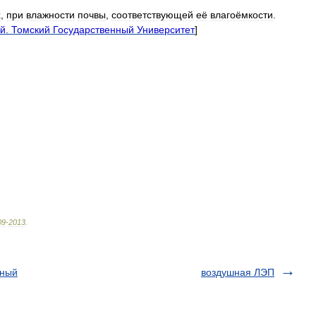
х
,
при
влажности
почвы
,
соответствующей
её
влагоёмкости
.
ий
.
Томский
Государственный
Университет
]
09
-
2013
.
нный
воздушная ЛЭП