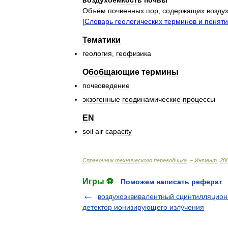
воздухоёмкость
почвы
Объём
почвенных
пор
,
содержащих
возду
[
Словарь
геологических
терминов
и
понят
Тематики
геология
,
геофизика
Обобщающие
термины
почвоведение
экзогенные
геодинамические
процессы
EN
soil
air
capacity
Справочник
технического
переводчика
. –
Интент
.
20
Игры ⚽
Поможем написать реферат
воздухоэквивалентный сцинтилляцио
детектор ионизирующего излучения